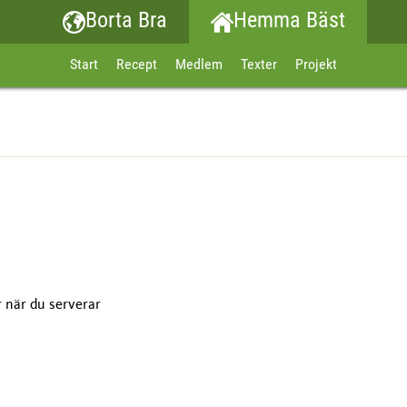
Borta Bra
Hemma Bäst
Start
Recept
Medlem
Texter
Projekt
r när du serverar