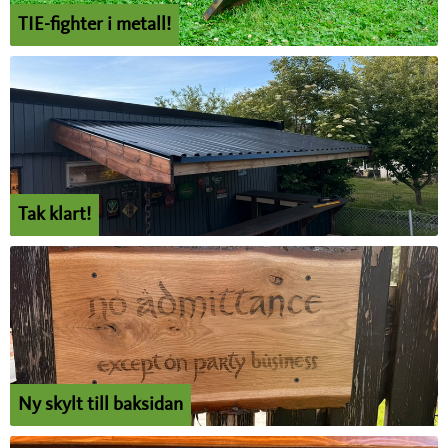
TIE-fighter i metall!
Tak klart!
Ny skylt till baksidan