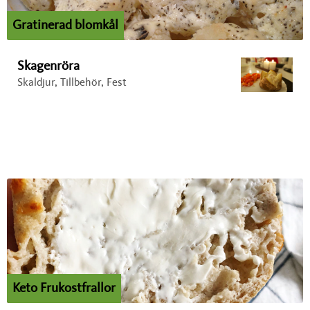
Gratinerad blomkål
Skagenröra
Skaldjur, Tillbehör, Fest
Keto Frukostfrallor