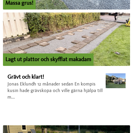
Massa grus!
Lagt ut plattor och skyfflat makadam
Grävt och klart!
Jonas Eklundh 12 månader sedan En kompis
kusin hade grävskopa och ville gärna hjälpa till
m...