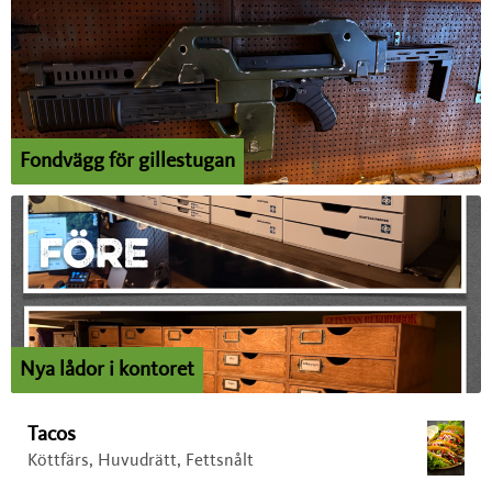
Fondvägg för gillestugan
Nya lådor i kontoret
Tacos
Köttfärs, Huvudrätt, Fettsnålt