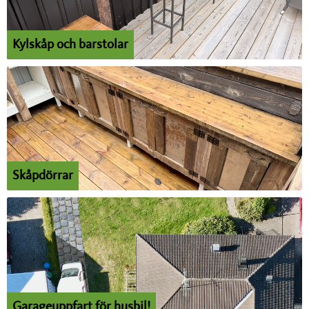
Kylskåp och barstolar
Skåpdörrar
Garageuppfart för husbil!