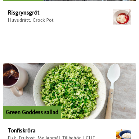
Risgrynsgröt
Huvudrätt, Crock Pot
Green Goddess sallad
Tonfiskröra
Fisk, Frukost, Mellanmål, Tillbehör, LCHF