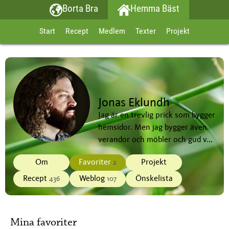
Borta Bra
Hemma Bäst
Start
Recept
Medlem
Texter
Projekt
Jonas Eklundh
Jag är en trevlig prick som bygger
hemsidor. Men jag bygger även
verandor och möbler och gud v...
Om
Favoriter
Projekt
2
Recept
Weblog
Önskelista
436
107
Mina favoriter