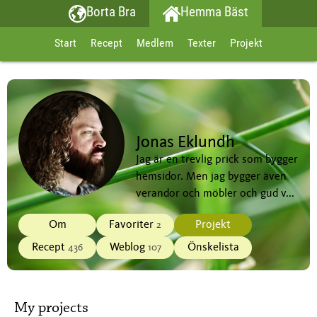
Borta Bra
Hemma Bäst
Start
Recept
Medlem
Texter
Projekt
Jonas Eklundh
Jag är en trevlig prick som bygger
hemsidor. Men jag bygger även
verandor och möbler och gud v...
Om
Favoriter
Projekt
2
Recept
Weblog
Önskelista
436
107
My projects