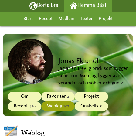
Borta Bra
Hemma Bäst
Start
Recept
Medlem
Texter
Projekt
Jonas Eklundh
Jag är en trevlig prick som bygger
hemsidor. Men jag bygger även
verandor och möbler och gud v...
Om
Favoriter
Projekt
2
Recept
Weblog
Önskelista
436
107
Weblog