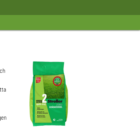
och
tta
gen