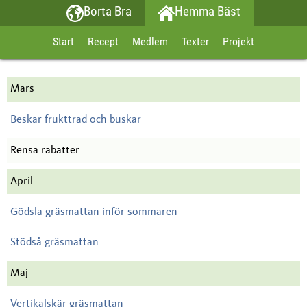
Borta Bra
Hemma Bäst
Start
Recept
Medlem
Texter
Projekt
Mars
Beskär fruktträd och buskar
Rensa rabatter
April
Gödsla gräsmattan inför sommaren
Stödså gräsmattan
Maj
Vertikalskär gräsmattan